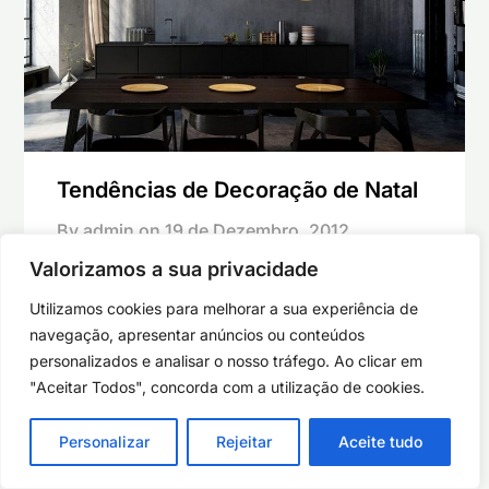
Tendências de Decoração de Natal
By admin on
19 de Dezembro, 2012
Valorizamos a sua privacidade
As tendências para a decoração de Natal 2011
são: autenticidade: destaque para a beleza da
Utilizamos cookies para melhorar a sua experiência de
simplicidade, onde os ambientes são decorados
navegação, apresentar anúncios ou conteúdos
com ornamentos antigos, passados de geração
personalizados e analisar o nosso tráfego. Ao clicar em
em geração, juntamente com alguns
"Aceitar Todos", concorda com a utilização de cookies.
apontamentos como tapetes modernos. Faça
uma fusão entre novo e velho e crie uma
Personalizar
Rejeitar
Aceite tudo
decoração de Natal única. optimismo: o
artesanato combinado com…