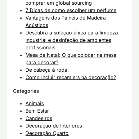
comprar em global sourcing
7 Dicas de como escolher um perfume
Vantagens dos Painéis de Madeira
Acústicos
Descubra a solução única para limpeza
industrial e desinfeção de ambientes
profissionais
Mesa de Natal: O que colocar na mesa
para decorar?
De cabeça à roda!
Como incluir recamiers na decoração?
Categorias
Animais
Bem Estar
Candeeiros
Decoração de Interiores
Decoração Quarto