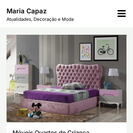
Skip
Maria Capaz
to
content
Atualidades, Decoração e Moda
Móveis Quartos de Criança