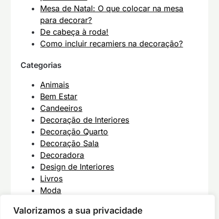
Mesa de Natal: O que colocar na mesa
para decorar?
De cabeça à roda!
Como incluir recamiers na decoração?
Categorias
Animais
Bem Estar
Candeeiros
Decoração de Interiores
Decoração Quarto
Decoração Sala
Decoradora
Design de Interiores
Livros
Moda
Móveis
Valorizamos a sua privacidade
Uncategorized