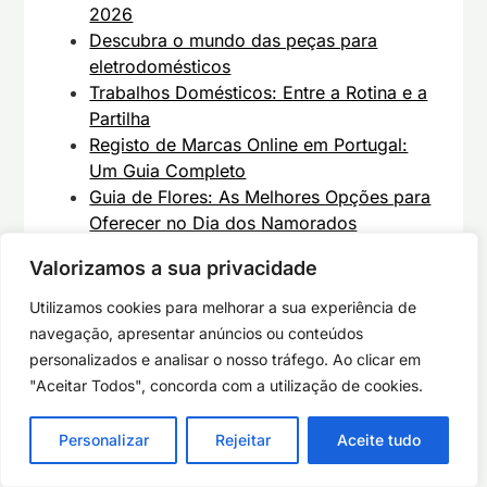
2026
Descubra o mundo das peças para
eletrodomésticos
Trabalhos Domésticos: Entre a Rotina e a
Partilha
Registo de Marcas Online em Portugal:
Um Guia Completo
Guia de Flores: As Melhores Opções para
Oferecer no Dia dos Namorados
Ideias para Decoração na Sala
Valorizamos a sua privacidade
TRABALHAR COM UM ARQUITETO – VALE
A PENA?
Utilizamos cookies para melhorar a sua experiência de
Renove o Roupeiro ou Closet e torne o
navegação, apresentar anúncios ou conteúdos
quarto mais acolhedor
personalizados e analisar o nosso tráfego. Ao clicar em
Porque é que os clientes preferem
"Aceitar Todos", concorda com a utilização de cookies.
comprar em global sourcing
7 Dicas de como escolher um perfume
Personalizar
Rejeitar
Aceite tudo
Vantagens dos Painéis de Madeira
Acústicos