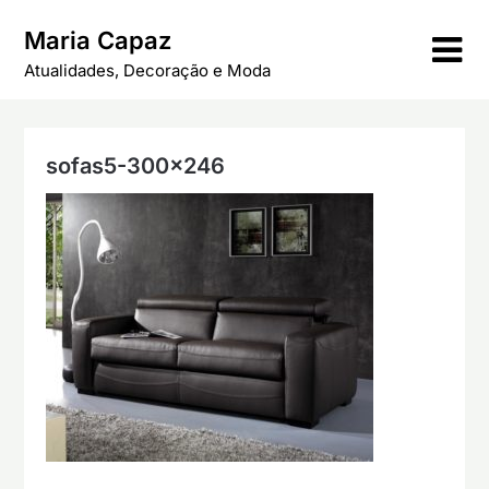
Skip
Maria Capaz
to
content
Atualidades, Decoração e Moda
sofas5-300×246