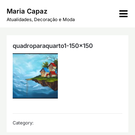
Skip
Maria Capaz
to
content
Atualidades, Decoração e Moda
quadroparaquarto1-150×150
Category: