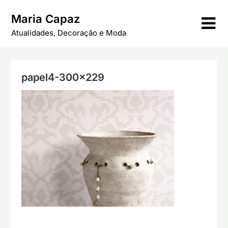
Skip
Maria Capaz
to
content
Atualidades, Decoração e Moda
papel4-300×229