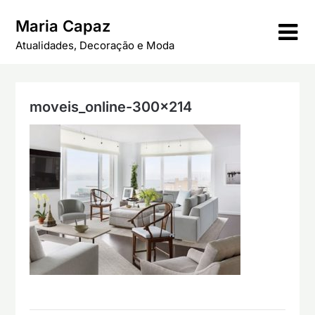
Skip
Maria Capaz
to
content
Atualidades, Decoração e Moda
moveis_online-300×214