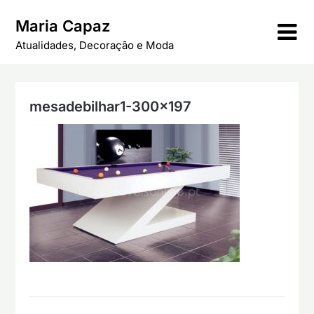
Skip
Maria Capaz
to
content
Atualidades, Decoração e Moda
mesadebilhar1-300×197