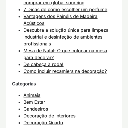
comprar em global sourcing
7 Dicas de como escolher um perfume
Vantagens dos Painéis de Madeira
Acústicos
Descubra a solução única para limpeza
industrial e desinfeção de ambientes
profissionais
Mesa de Natal: O que colocar na mesa
para decorar?
De cabeça à roda!
Como incluir recamiers na decoração?
Categorias
Animais
Bem Estar
Candeeiros
Decoração de Interiores
Decoração Quarto