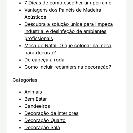
7 Dicas de como escolher um perfume
Vantagens dos Painéis de Madeira
Acústicos
Descubra a solução única para limpeza
industrial e desinfeção de ambientes
profissionais
Mesa de Natal: O que colocar na mesa
para decorar?
De cabeça à roda!
Como incluir recamiers na decoração?
Categorias
Animais
Bem Estar
Candeeiros
Decoração de Interiores
Decoração Quarto
Decoração Sala