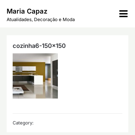
Skip
Maria Capaz
to
content
Atualidades, Decoração e Moda
cozinha6-150×150
Category: