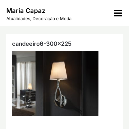
Skip
Maria Capaz
to
content
Atualidades, Decoração e Moda
candeeiro6-300×225