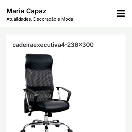
Skip
Maria Capaz
to
content
Atualidades, Decoração e Moda
cadeiraexecutiva4-236×300