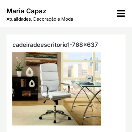
Skip
Maria Capaz
to
content
Atualidades, Decoração e Moda
cadeiradeescritorio1-768×637