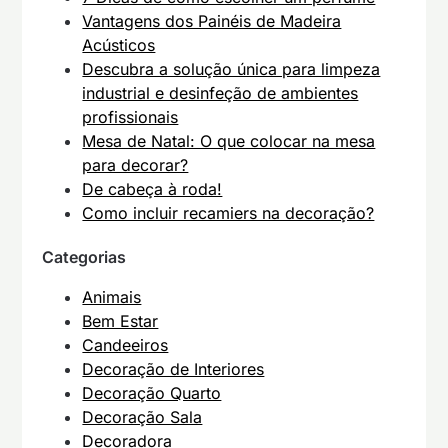
Vantagens dos Painéis de Madeira
Acústicos
Descubra a solução única para limpeza
industrial e desinfeção de ambientes
profissionais
Mesa de Natal: O que colocar na mesa
para decorar?
De cabeça à roda!
Como incluir recamiers na decoração?
Categorias
Animais
Bem Estar
Candeeiros
Decoração de Interiores
Decoração Quarto
Decoração Sala
Decoradora