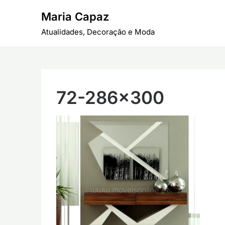
Skip
Maria Capaz
to
content
Atualidades, Decoração e Moda
72-286×300