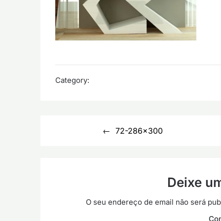
Category:
Navegação
72-286×300
de
artigos
Deixe u
O seu endereço de email não será pub
Co