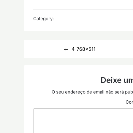
Category:
Navegação
4-768×511
de
artigos
Deixe u
O seu endereço de email não será pub
Co