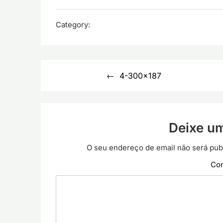
Category:
Navegação
4-300×187
de
artigos
Deixe u
O seu endereço de email não será pub
Co