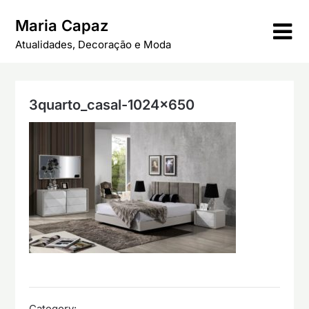
Skip
Maria Capaz
to
content
Atualidades, Decoração e Moda
3quarto_casal-1024×650
Category: