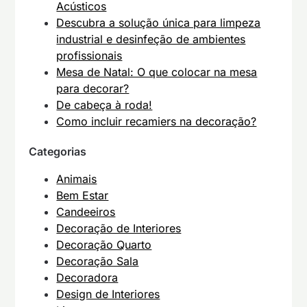
Acústicos
Descubra a solução única para limpeza
industrial e desinfeção de ambientes
profissionais
Mesa de Natal: O que colocar na mesa
para decorar?
De cabeça à roda!
Como incluir recamiers na decoração?
Categorias
Animais
Bem Estar
Candeeiros
Decoração de Interiores
Decoração Quarto
Decoração Sala
Decoradora
Design de Interiores