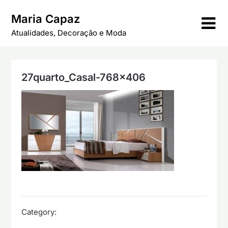
Skip
Maria Capaz
to
content
Atualidades, Decoração e Moda
27quarto_Casal-768×406
Category: