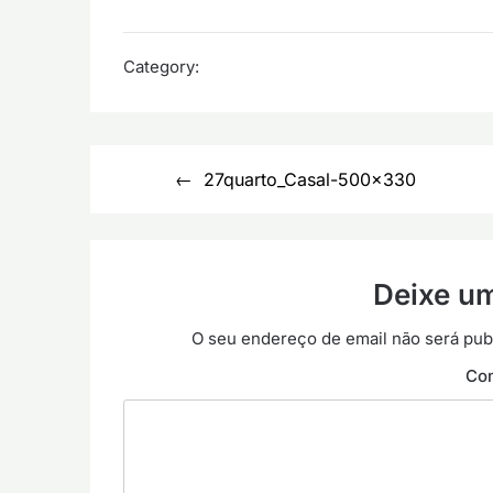
Category:
Navegação
27quarto_Casal-500×330
de
artigos
Deixe u
O seu endereço de email não será pub
Co