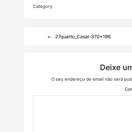
Category:
Navegação
27quarto_Casal-370×196
de
artigos
Deixe u
O seu endereço de email não será pub
Co