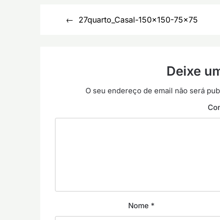
Navegação
27quarto_Casal-150×150-75×75
de
artigos
Deixe u
O seu endereço de email não será pub
Co
Nome
*