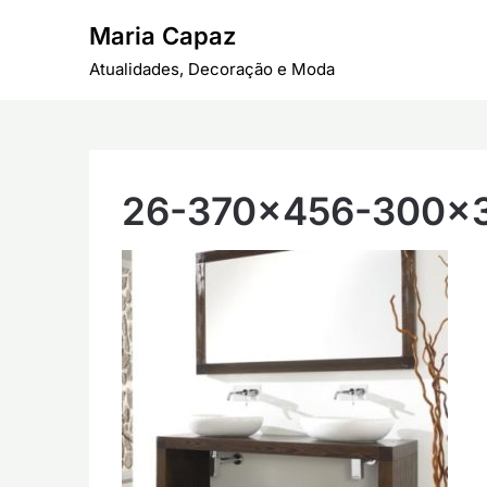
Skip
Maria Capaz
to
content
Atualidades, Decoração e Moda
26-370×456-300×