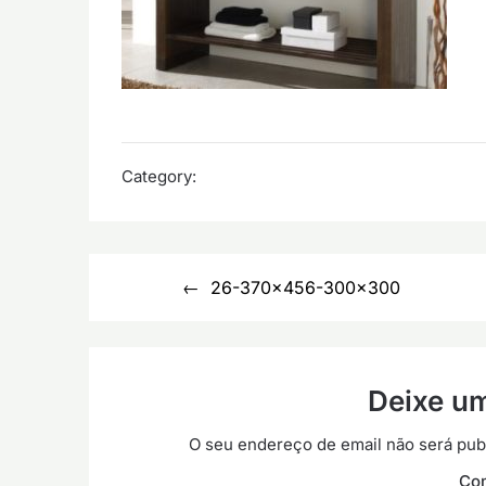
Category:
Navegação
26-370×456-300×300
de
artigos
Deixe u
O seu endereço de email não será pub
Co