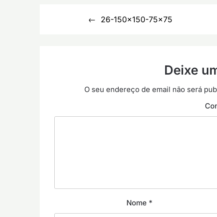
Navegação
26-150×150-75×75
de
artigos
Deixe u
O seu endereço de email não será pub
Co
Nome
*