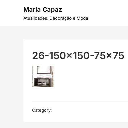
Skip
Maria Capaz
to
content
Atualidades, Decoração e Moda
26-150×150-75×75
Category: