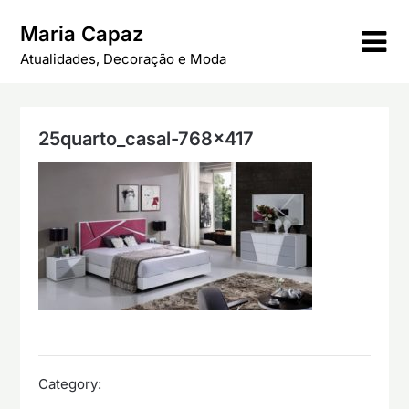
Skip
Maria Capaz
to
content
Atualidades, Decoração e Moda
25quarto_casal-768×417
Category: