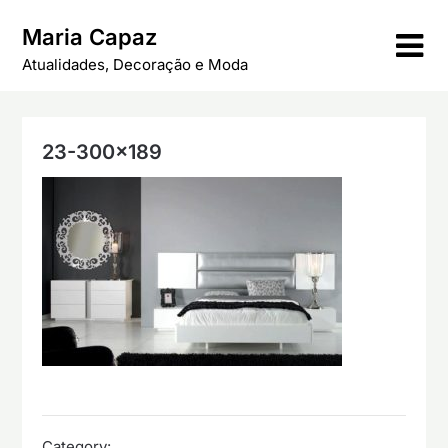
Skip
Maria Capaz
to
content
Atualidades, Decoração e Moda
23-300×189
Category: