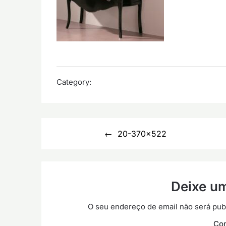
Category:
Navegação
20-370×522
de
artigos
Deixe u
O seu endereço de email não será pub
Co