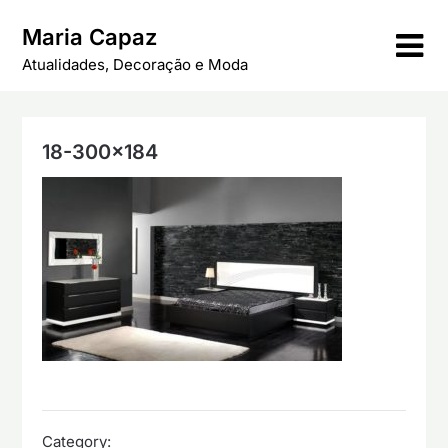
Skip
Maria Capaz
to
content
Atualidades, Decoração e Moda
18-300×184
Category: