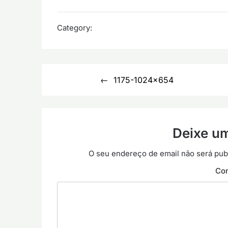
Category:
Navegação
1175-1024×654
de
artigos
Deixe u
O seu endereço de email não será pub
Co