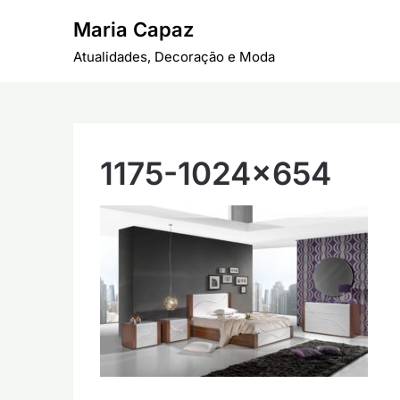
Skip
Maria Capaz
to
content
Atualidades, Decoração e Moda
1175-1024×654