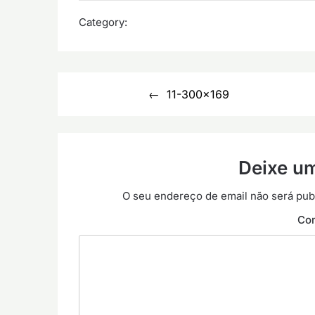
Category:
Navegação
11-300×169
de
artigos
Deixe u
O seu endereço de email não será pub
Co