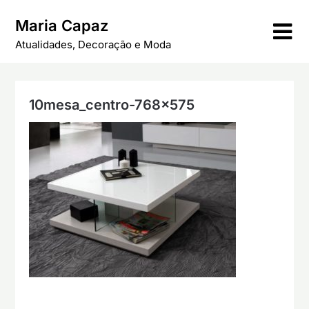
Skip
Maria Capaz
to
content
Atualidades, Decoração e Moda
10mesa_centro-768×575