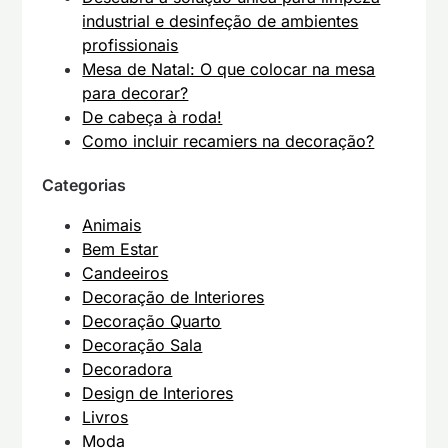
industrial e desinfeção de ambientes
profissionais
Mesa de Natal: O que colocar na mesa
para decorar?
De cabeça à roda!
Como incluir recamiers na decoração?
Categorias
Animais
Bem Estar
Candeeiros
Decoração de Interiores
Decoração Quarto
Decoração Sala
Decoradora
Design de Interiores
Livros
Moda